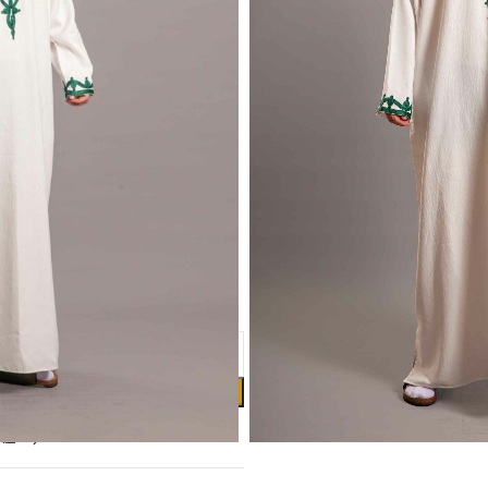
red legacy.
ts all.
-made of fine cotton fabric.
you.
قار