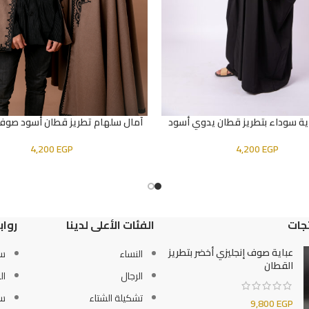
ية سوداء بتطريز قطان يدوي أسود
آمال سلهام تطريز قطان أسود صوف 
لسلة
إضافة إلى السلة
4,200
EGP
4,200
EGP
جات
الفئات الأعلى لدينا
رواب
عباية صوف إنجليزي أخضر بتطريز
النساء
سي
القطان
الرجال
ال
تشكيلة الشتاء
سي
9,800
EGP