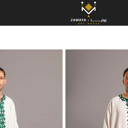
جلا
d traditional “kottan” stitches and
ous taste.
re and improve the skills of Egyptian