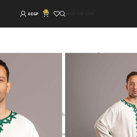
0
0
EGP
SHOP THE LOOK
بية قطن أبيض
5,200
EGP
white cotton Jabaliya
This magnificent abaya is a mixture of our lovely embroidere
designed especially for your luxuri
We aim to sustain the precious heritage of our Egyptian cultu