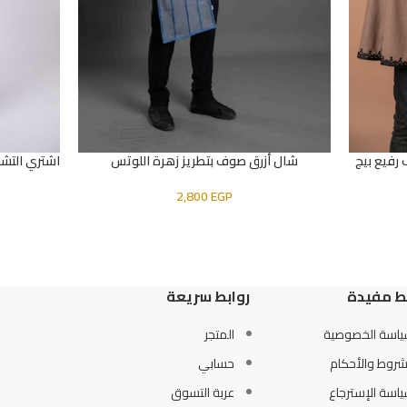
رفيع بيج
شال أزرق صوف بتطريز زهرة اللوتس
اشتري التشك
قراءة المزيد
تحديد أحد الخ
2,800
EGP
ط مفيدة
روابط سريعة
اسة الخصوصية
المتجر
شروط والأحكام
حسابي
اسة الإسترجاع
عربة التسوق