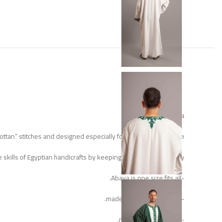
white cotton Jabaliya
ottan” stitches and designed especially for your luxurious taste.
skills of Egyptian handicrafts by keeping this treasured legacy.
-Abaya is one size fits all.
-made of fine cotton fabric.
-model height 185 CM.