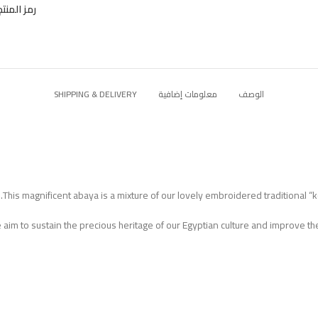
رمز المنتج
الوصف
معلومات إضافية
SHIPPING & DELIVERY
This magnificent abaya is a mixture of our lovely embroidered traditional “k
aim to sustain the precious heritage of our Egyptian culture and improve the 